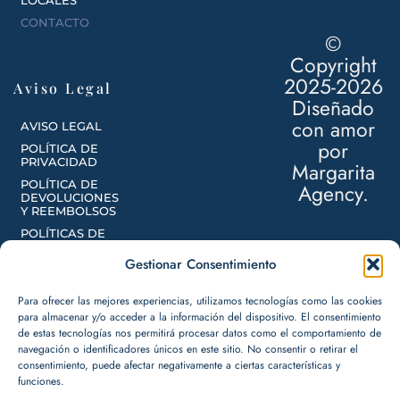
LOCALES
CONTACTO
©
Copyright
2025-2026
Aviso Legal
Diseñado
con amor
AVISO LEGAL
por
POLÍTICA DE
PRIVACIDAD
Margarita
POLÍTICA DE
Agency.
DEVOLUCIONES
Y REEMBOLSOS
POLÍTICAS DE
ENVÍOS
Gestionar Consentimiento
POLÍTICA DE
COOKIES
Para ofrecer las mejores experiencias, utilizamos tecnologías como las cookies
para almacenar y/o acceder a la información del dispositivo. El consentimiento
de estas tecnologías nos permitirá procesar datos como el comportamiento de
Locales
navegación o identificadores únicos en este sitio. No consentir o retirar el
consentimiento, puede afectar negativamente a ciertas características y
funciones.
LA GOMERA,