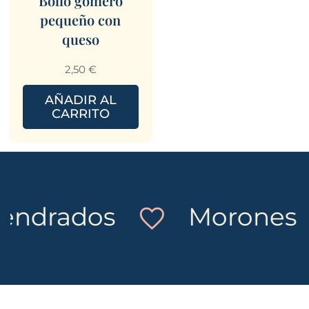
Bollo gomero
pequeño con
queso
2,50
€
AÑADIR AL
CARRITO
rados
Morones