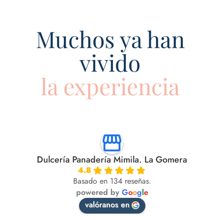
Muchos ya han
vivido
la experiencia
Dulcería Panadería Mimila. La Gomera
4.8
Basado en 134 reseñas.
powered by
G
o
o
g
l
e
valóranos en