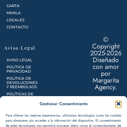
CARTA
MIMILA
LOCALES
CONTACTO
©
Copyright
Aviso Legal
2025-2026
Diseñado
AVISO LEGAL
con amor
POLÍTICA DE
por
PRIVACIDAD
Margarita
POLÍTICA DE
DEVOLUCIONES
Agency.
Y REEMBOLSOS
POLÍTICAS DE
ENVÍOS
Gestionar Consentimiento
POLÍTICA DE
COOKIES
Para ofrecer las mejores experiencias, utilizamos tecnologías como las cookies
para almacenar y/o acceder a la información del dispositivo. El consentimiento
de estas tecnologías nos permitirá procesar datos como el comportamiento de